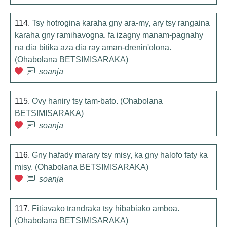
114.
Tsy hotrogina karaha gny ara-my, ary tsy rangaina
karaha gny ramihavogna, fa izagny manam-pagnahy
na dia bitika aza dia ray aman-drenin'olona.
(Ohabolana BETSIMISARAKA)
soanja
115.
Ovy haniry tsy tam-bato. (Ohabolana
BETSIMISARAKA)
soanja
116.
Gny hafady marary tsy misy, ka gny halofo faty ka
misy. (Ohabolana BETSIMISARAKA)
soanja
117.
Fitiavako trandraka tsy hibabiako amboa.
(Ohabolana BETSIMISARAKA)