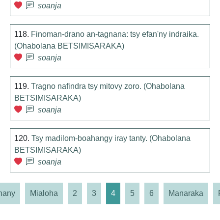
soanja
118.
Finoman-drano an-tagnana: tsy efan'ny indraika.
(Ohabolana BETSIMISARAKA)
soanja
119.
Tragno nafindra tsy mitovy zoro. (Ohabolana
BETSIMISARAKA)
soanja
120.
Tsy madilom-boahangy iray tanty. (Ohabolana
BETSIMISARAKA)
soanja
hany
Mialoha
2
3
4
5
6
Manaraka