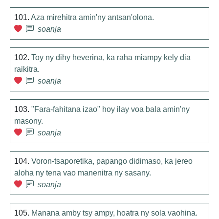
101.
Aza mirehitra amin'ny antsan'olona.
soanja
102.
Toy ny dihy heverina, ka raha miampy kely dia
raikitra.
soanja
103.
"Fara-fahitana izao" hoy ilay voa bala amin'ny
masony.
soanja
104.
Voron-tsaporetika, papango didimaso, ka jereo
aloha ny tena vao manenitra ny sasany.
soanja
105.
Manana amby tsy ampy, hoatra ny sola vaohina.