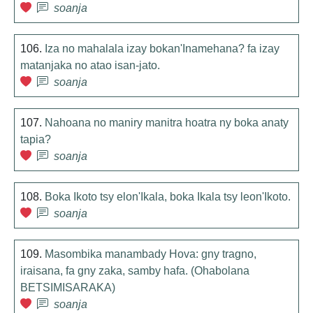
soanja
106.
Iza no mahalala izay bokan'Inamehana? fa izay
matanjaka no atao isan-jato.
soanja
107.
Nahoana no maniry manitra hoatra ny boka anaty
tapia?
soanja
108.
Boka Ikoto tsy elon'Ikala, boka Ikala tsy leon'Ikoto.
soanja
109.
Masombika manambady Hova: gny tragno,
iraisana, fa gny zaka, samby hafa. (Ohabolana
BETSIMISARAKA)
soanja