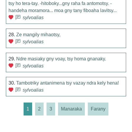
tsy ho tera-tay. -hitoboky...gny raha fa antomotsy. -
handeha moramora... moa gny tany fiboaha lavitsy...
sylvoalias
28.
Ze mangily mihaotsy,
sylvoalias
29.
Ndre masiaky gny voay, tsy homa gnanaky.
sylvoalias
30.
Tambotriky antanimena tsy vazay ndra kely hena!
sylvoalias
1
2
3
Manaraka
Farany