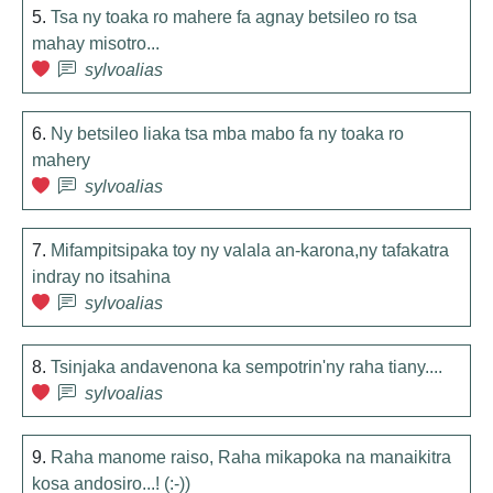
5.
Tsa ny toaka ro mahere fa agnay betsileo ro tsa
mahay misotro...
sylvoalias
6.
Ny betsileo liaka tsa mba mabo fa ny toaka ro
mahery
sylvoalias
7.
Mifampitsipaka toy ny valala an-karona,ny tafakatra
indray no itsahina
sylvoalias
8.
Tsinjaka andavenona ka sempotrin'ny raha tiany....
sylvoalias
9.
Raha manome raiso, Raha mikapoka na manaikitra
kosa andosiro...! (:-))