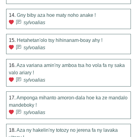
14.
Gny biby aza hoe maty noho anake !
sylvoalias
15.
Hetahetan'olo tsy hihinanam-boay ahy !
sylvoalias
16.
Aza variana amin'ny amboa tsa ho vola fa ny saka
valo ariary !
sylvoalias
17.
Amponga mihanto amoron-dala hoe ka ze mandalo
mandeboky !
sylvoalias
18.
Aza ny hakelin'ny totozy no jerena fa ny lavaka