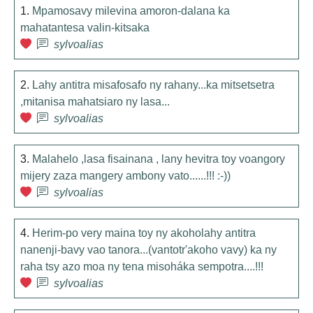
1.
Mpamosavy milevina amoron-dalana ka
mahatantesa valin-kitsaka
sylvoalias
2.
Lahy antitra misafosafo ny rahany...ka mitsetsetra
,mitanisa mahatsiaro ny lasa...
sylvoalias
3.
Malahelo ,lasa fisainana , lany hevitra toy voangory
mijery zaza mangery ambony vato......!!! :-))
sylvoalias
4.
Herim-po very maina toy ny akoholahy antitra
nanenji-bavy vao tanora...(vantotr'akoho vavy) ka ny
raha tsy azo moa ny tena misoháka sempotra....!!!
sylvoalias