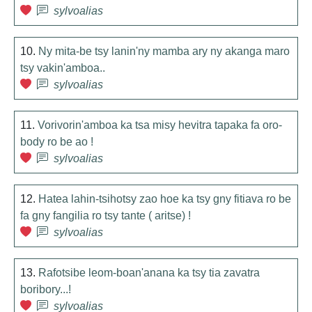
sylvoalias
10.
Ny mita-be tsy lanin'ny mamba ary ny akanga maro
tsy vakin'amboa..
sylvoalias
11.
Vorivorin'amboa ka tsa misy hevitra tapaka fa oro-
body ro be ao !
sylvoalias
12.
Hatea lahin-tsihotsy zao hoe ka tsy gny fitiava ro be
fa gny fangilia ro tsy tante ( aritse) !
sylvoalias
13.
Rafotsibe leom-boan'anana ka tsy tia zavatra
boribory...!
sylvoalias