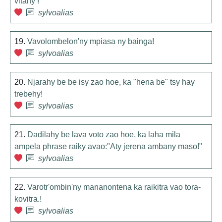
vitany !
sylvoalias
19.
Vavolombelon'ny mpiasa ny bainga!
sylvoalias
20.
Njarahy be be isy zao hoe, ka "hena be" tsy hay
trebehy!
sylvoalias
21.
Dadilahy be lava voto zao hoe, ka laha mila
ampela phrase raiky avao:"Aty jerena ambany maso!"
sylvoalias
22.
Varotr'ombin'ny mananontena ka raikitra vao tora-
kovitra.!
sylvoalias