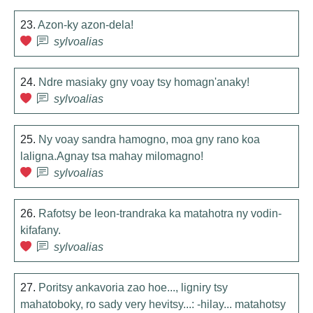
23.
Azon-ky azon-dela!
sylvoalias
24.
Ndre masiaky gny voay tsy homagn'anaky!
sylvoalias
25.
Ny voay sandra hamogno, moa gny rano koa
laligna.Agnay tsa mahay milomagno!
sylvoalias
26.
Rafotsy be leon-trandraka ka matahotra ny vodin-
kifafany.
sylvoalias
27.
Poritsy ankavoria zao hoe..., ligniry tsy
mahatoboky, ro sady very hevitsy...: -hilay... matahotsy