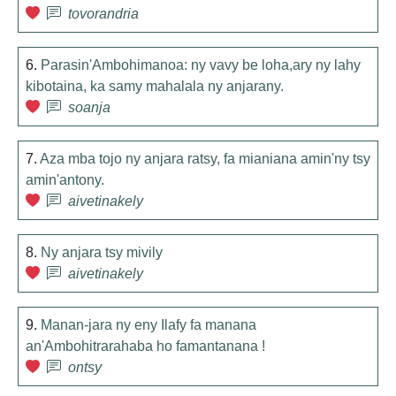
tovorandria
6.
Parasin'Ambohimanoa: ny vavy be loha,ary ny lahy
kibotaina, ka samy mahalala ny anjarany.
soanja
7.
Aza mba tojo ny anjara ratsy, fa mianiana amin'ny tsy
amin'antony.
aivetinakely
8.
Ny anjara tsy mivily
aivetinakely
9.
Manan-jara ny eny Ilafy fa manana
an'Ambohitrarahaba ho famantanana !
ontsy