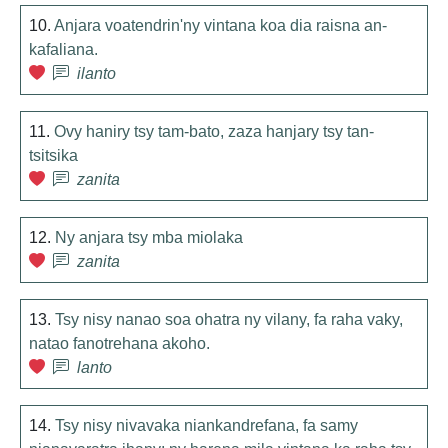
10.
Anjara voatendrin'ny vintana koa dia raisna an-
kafaliana.
ilanto
11.
Ovy haniry tsy tam-bato, zaza hanjary tsy tan-
tsitsika
zanita
12.
Ny anjara tsy mba miolaka
zanita
13.
Tsy nisy nanao soa ohatra ny vilany, fa raha vaky,
natao fanotrehana akoho.
lanto
14.
Tsy nisy nivavaka niankandrefana, fa samy