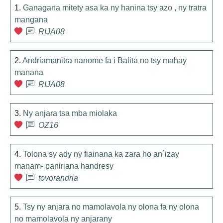
1.
Ganagana mitety asa ka ny hanina tsy azo , ny tratra
mangana
RIJA08
2.
Andriamanitra nanome fa i Balita no tsy mahay
manana
RIJA08
3.
Ny anjara tsa mba miolaka
OZ16
4.
Tolona sy ady ny fiainana ka zara ho an´izay
manam- paniriana handresy
tovorandria
5.
Tsy ny anjara no mamolavola ny olona fa ny olona
no mamolavola ny anjarany