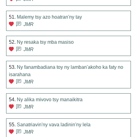
51.
Malemy tsy azo hoatran'ny tay
JMR
52.
Ny resaka tsy mba masiso
JMR
53.
Ny fanambadiana toy ny lamban'akoho ka faty no
isarahana
JMR
54.
Ny alika mivovo tsy manaikitra
JMR
55.
Sanatriavin'ny vava ladinin'ny lela
JMR