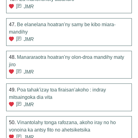
JMR
47.
Be elanelana hoatran'ny samy be kibo miara-
mandihy
JMR
48.
Manararaotra hoatran'ny olon-droa mandihy maty
jiro
JMR
49.
Poa tahak'izay toa firaisan'akoho : indray
mitsaingoka dia vita
JMR
50.
Vinantolahy tonga rafozana, akoho iray no ho
vonoina ka antsy fito no ahetsiketsika
JMR