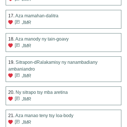
17.
Aza mamahan-dalitra
JMR
18.
Aza manody ny tain-goavy
JMR
19.
Sitrapon-dRalakamisy ny nanambadiany
ambaniandro
JMR
20.
Ny sitrapo tsy mba aretina
JMR
21.
Aza manao teny tsy loa-body
JMR