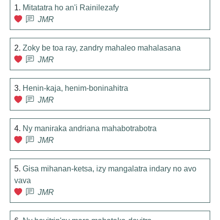
1.
Mitatatra ho an'i Rainilezafy
JMR
2.
Zoky be toa ray, zandry mahaleo mahalasana
JMR
3.
Henin-kaja, henim-boninahitra
JMR
4.
Ny maniraka andriana mahabotrabotra
JMR
5.
Gisa mihanan-ketsa, izy mangalatra indary no avo
vava
JMR