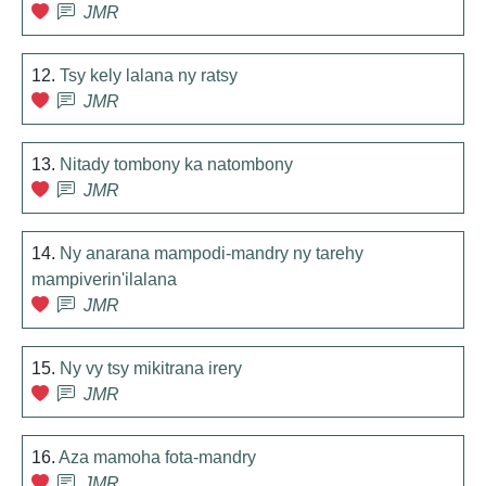
JMR
12.
Tsy kely lalana ny ratsy
JMR
13.
Nitady tombony ka natombony
JMR
14.
Ny anarana mampodi-mandry ny tarehy
mampiverin'ilalana
JMR
15.
Ny vy tsy mikitrana irery
JMR
16.
Aza mamoha fota-mandry
JMR