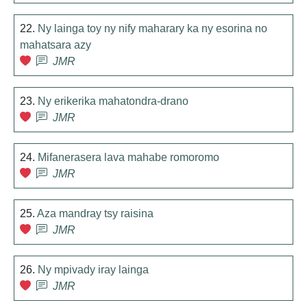
22.
Ny lainga toy ny nify maharary ka ny esorina no
mahatsara azy
JMR
23.
Ny erikerika mahatondra-drano
JMR
24.
Mifanerasera lava mahabe romoromo
JMR
25.
Aza mandray tsy raisina
JMR
26.
Ny mpivady iray lainga
JMR