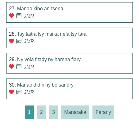
27.
Manao kibo an-tsena
JMR
28.
Tsy taitra tsy maika nefa tsy tara
JMR
29.
Ny vola fitady ny harena fiary
JMR
30.
Manao didin'ny be sandry
JMR
1
2
3
Manaraka
Farany