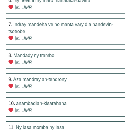
6.
Ny hevitrin'ny maro mahataka-davitra
JMR
7.
Indray mandeha ve no manta vary dia handevin-
tsotrobe
JMR
8.
Mandady ny trambo
JMR
9.
Aza mandray an-tendrony
JMR
10.
anambadian-kisarahana
JMR
11.
Ny lasa momba ny lasa