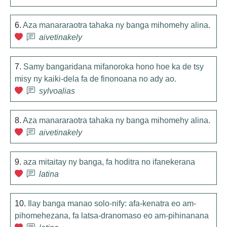
6.
Aza manararaotra tahaka ny banga mihomehy alina.
aivetinakely
7.
Samy bangaridana mifanoroka hono hoe ka de tsy
misy ny kaiki-dela fa de finonoana no ady ao.
sylvoalias
8.
Aza manararaotra tahaka ny banga mihomehy alina.
aivetinakely
9.
aza mitaitay ny banga, fa hoditra no ifanekerana
latina
10.
Ilay banga manao solo-nify: afa-kenatra eo am-
pihomehezana, fa latsa-dranomaso eo am-pihinanana