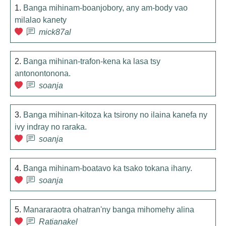
1.
Banga mihinam-boanjobory, any am-body vao
milalao kanety
mick87al
2.
Banga mihinan-trafon-kena ka lasa tsy
antonontonona.
soanja
3.
Banga mihinan-kitoza ka tsirony no ilaina kanefa ny
ivy indray no raraka.
soanja
4.
Banga mihinam-boatavo ka tsako tokana ihany.
soanja
5.
Manararaotra ohatran'ny banga mihomehy alina
Ratianakel