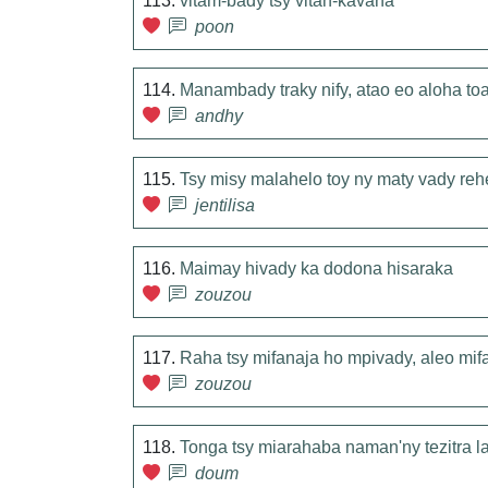
113.
vitam-bady tsy vitan-kavana
poon
114.
Manambady traky nify, atao eo aloha toa 
andhy
115.
Tsy misy malahelo toy ny maty vady reh
jentilisa
116.
Maimay hivady ka dodona hisaraka
zouzou
117.
Raha tsy mifanaja ho mpivady, aleo mi
zouzou
118.
Tonga tsy miarahaba naman'ny tezitra 
doum