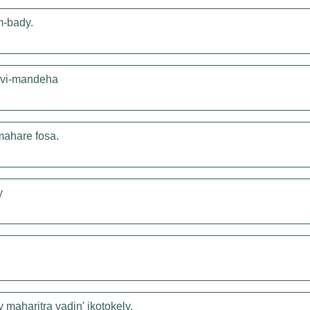
m-bady.
jovi-mandeha
mahare fosa.
y
y maharitra vadin' ikotokely.