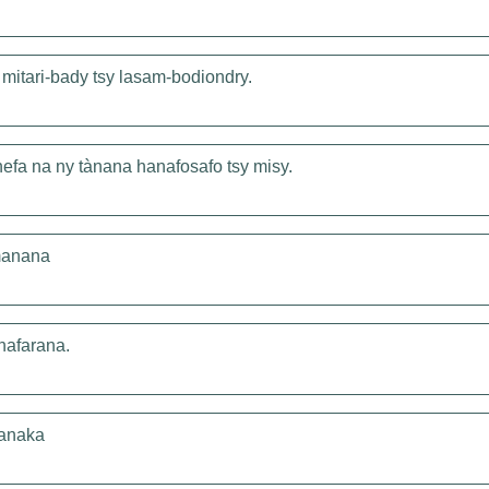
itari-bady tsy lasam-bodiondry.
fa na ny tànana hanafosafo tsy misy.
manana
hafarana.
janaka