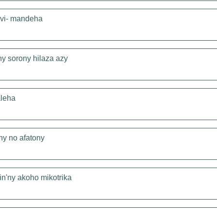
rovi- mandeha
y sorony hilaza azy
aleha
ny no afatony
in'ny akoho mikotrika