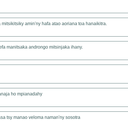
mitsikitsiky amin'ny hafa atao aoriana toa hanaikitra.
efa manitsaka androngo mitsinjaka ihany.
fanaja ho mpianadahy
lasa tsy manao veloma naman'ny sosotra