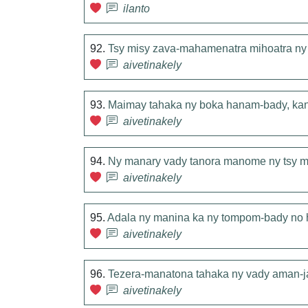
ilanto
92.
Tsy misy zava-mahamenatra mihoatra ny m
aivetinakely
93.
Maimay tahaka ny boka hanam-bady, kane
aivetinakely
94.
Ny manary vady tanora manome ny tsy 
aivetinakely
95.
Adala ny manina ka ny tompom-bady no 
aivetinakely
96.
Tezera-manatona tahaka ny vady aman-
aivetinakely