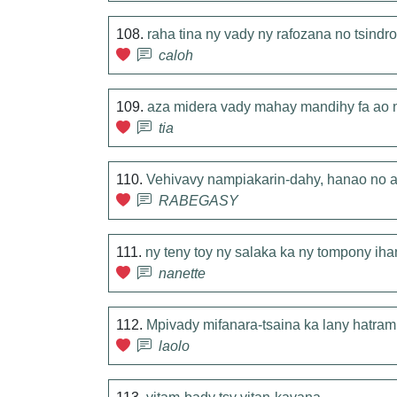
108.
raha tina ny vady ny rafozana no tsind
caloh
109.
aza midera vady mahay mandihy fa ao n
tia
110.
Vehivavy nampiakarin-dahy, hanao no 
RABEGASY
111.
ny teny toy ny salaka ka ny tompony iha
nanette
112.
Mpivady mifanara-tsaina ka lany hatram
laolo