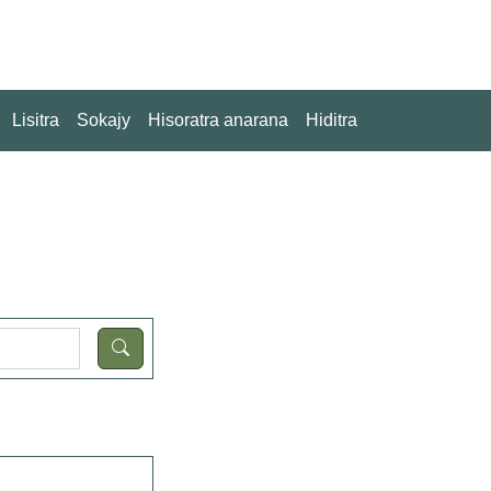
Lisitra
Sokajy
Hisoratra anarana
Hiditra