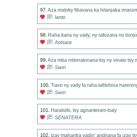
97.
Aza matoky fitiavana ka hitanjaka imaso
lanto
98.
Raha tiana ny vady, ny rafozana no tsin
Aotsara
99.
Aza mba mitonatonana toy ny vinato tsy 
Swin
100.
Tiavo ny vady fa raha tafitohina harenin
Swin
101.
Haratsifo, tsy agnanteram-baly
SENATERA
102.
Izay maharitra vadin' andriana fa izay ts