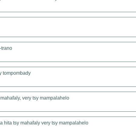
-trano
'ny tompombady
y mahafaly, very tsy mampalahelo
ka hita tsy mahafaly very tsy mampalahelo