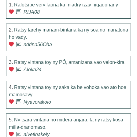
1.
Rafotsibe very laona ka miadry izay higadonany
RIJA08
2.
Ratsy tarehy manam-bintana ka ny soa no manatona
ho vady.
ndrina56Oha
3.
Ratsy vintana toy ny PÔ, amanizana vao velon-kira
Aloka24
4.
Ratsy vintana toy ny saka,ka be vohoka vao ato hoe
mamosavy
Nyavorakoto
5.
Ny tsara vintana no midera anjara, fa ny ratsy kosa
mifia-dranomaso.
aivetinakely