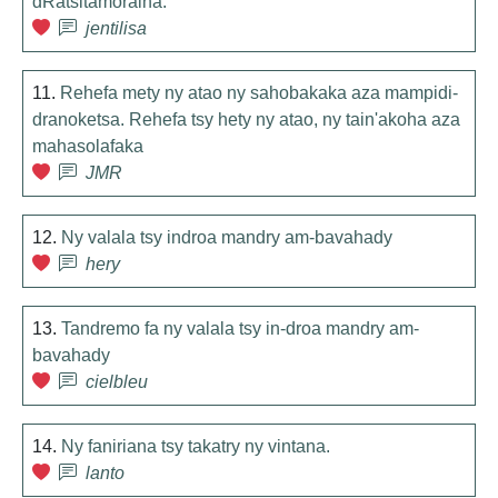
dRatsitamoraina.
jentilisa
11.
Rehefa mety ny atao ny sahobakaka aza mampidi-
dranoketsa. Rehefa tsy hety ny atao, ny tain'akoha aza
mahasolafaka
JMR
12.
Ny valala tsy indroa mandry am-bavahady
hery
13.
Tandremo fa ny valala tsy in-droa mandry am-
bavahady
cielbleu
14.
Ny faniriana tsy takatry ny vintana.
lanto