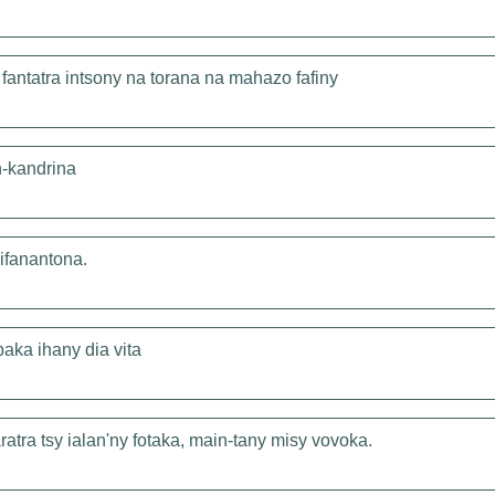
fantatra intsony na torana na mahazo fafiny
n-kandrina
mifanantona.
aka ihany dia vita
atra tsy ialan'ny fotaka, main-tany misy vovoka.