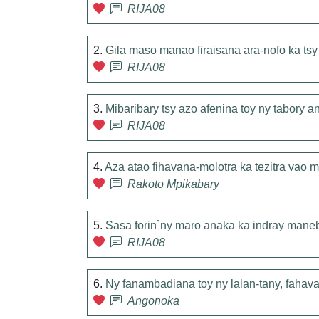
RIJA08
2.
Gila maso manao firaisana ara-nofo ka tsy 
RIJA08
3.
Mibaribary tsy azo afenina toy ny tabory a
RIJA08
4.
Aza atao fihavana-molotra ka tezitra vao 
Rakoto Mpikabary
5.
Sasa forin`ny maro anaka ka indray maneb
RIJA08
6.
Ny fanambadiana toy ny lalan-tany, fahavar
Angonoka