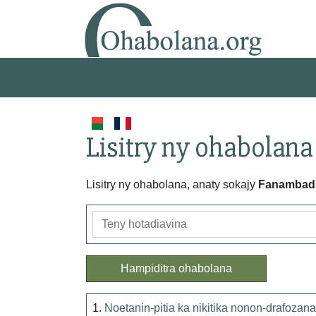
Lisitry ny ohabolana
Lisitry ny ohabolana, anaty sokajy
Fanambad
Hampiditra ohabolana
1.
Noetanin-pitia ka nikitika nonon-drafozana