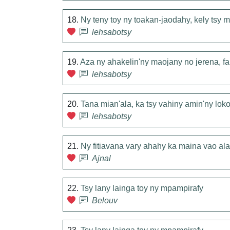
18.
Ny teny toy ny toakan-jaodahy, kely tsy
lehsabotsy
19.
Aza ny ahakelin'ny maojany no jerena, f
lehsabotsy
20.
Tana mian'ala, ka tsy vahiny amin'ny lok
lehsabotsy
21.
Ny fitiavana vary ahahy ka maina vao al
Ajnal
22.
Tsy lany lainga toy ny mpampirafy
Belouv