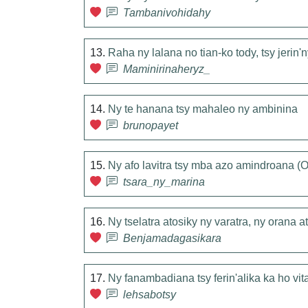
Tambanivohidahy
13.
Raha ny lalana no tian-ko tody, tsy jerin'
Maminirinaheryz_
14.
Ny te hanana tsy mahaleo ny ambinina
brunopayet
15.
Ny afo lavitra tsy mba azo amindroana (
tsara_ny_marina
16.
Ny tselatra atosiky ny varatra, ny orana a
Benjamadagasikara
17.
Ny fanambadiana tsy ferin'alika ka ho vit
lehsabotsy