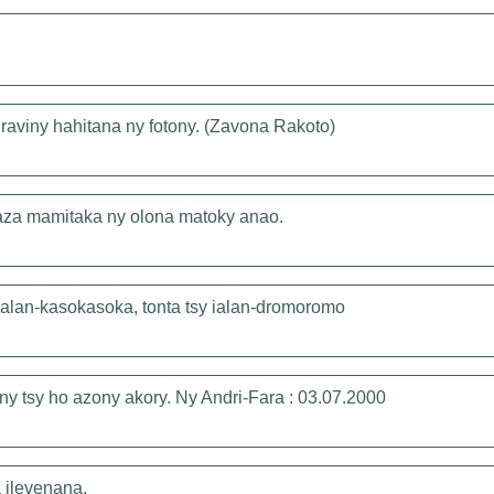
raviny hahitana ny fotony. (Zavona Rakoto)
aza mamitaka ny olona matoky anao.
 ialan-kasokasoka, tonta tsy ialan-dromoromo
ny tsy ho azony akory. Ny Andri-Fara : 03.07.2000
a ilevenana.