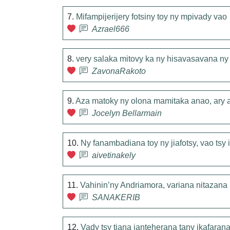
7.
Mifampijerijery fotsiny toy ny mpivady vao
Azrael666
8.
very salaka mitovy ka ny hisavasavana ny 
ZavonaRakoto
9.
Aza matoky ny olona mamitaka anao, ary 
Jocelyn Bellarmain
10.
Ny fanambadiana toy ny jiafotsy, vao tsy
aivetinakely
11.
Vahinin’ny Andriamora, variana nitazana 
SANAKERIB
12.
Vady tsy tiana ianteherana tany ikafaran