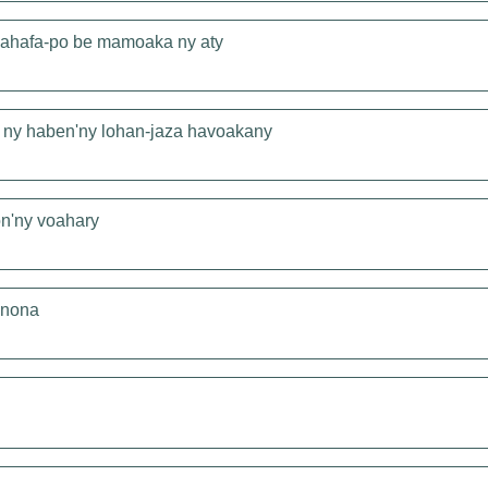
 mahafa-po be mamoaka ny aty
a ny haben'ny lohan-jaza havoakany
on'ny voahary
anona