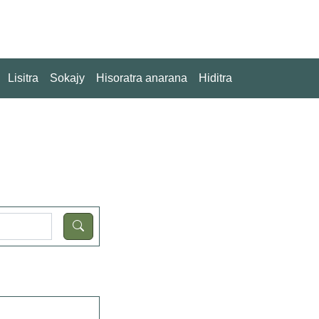
Lisitra
Sokajy
Hisoratra anarana
Hiditra