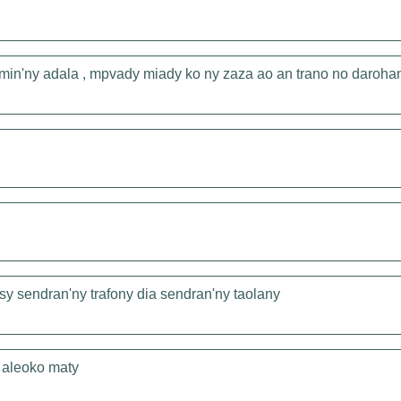
amin'ny adala , mpvady miady ko ny zaza ao an trano no daroha
sy sendran'ny trafony dia sendran'ny taolany
y aleoko maty