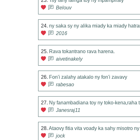
23.
Tsy lany lainga toy ny mpampirafy
Belouv
24.
ny saka sy ny alika miady ka miady hatr
2016
25.
Rava tokantrano rava harena.
aivetinakely
26.
Fon'i zalahy atakalo ny fon'i zavavy
rabesao
27.
Ny fanambadiana toy ny toko-kena,raha t
Janesraj11
28.
Ataovy fitia vita voady ka sahy misotro n
jock