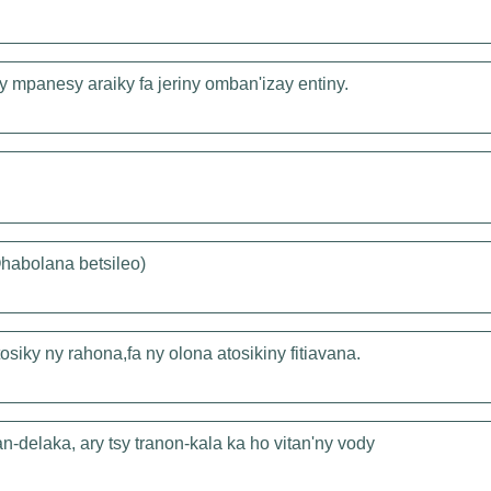
ny mpanesy araiky fa jeriny omban'izay entiny.
Ohabolana betsileo)
tosiky ny rahona,fa ny olona atosikiny fitiavana.
an-delaka, ary tsy tranon-kala ka ho vitan'ny vody