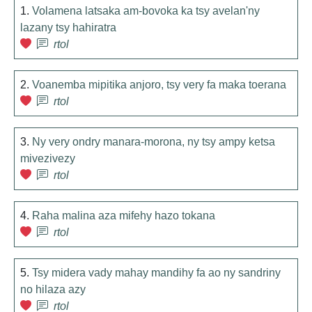
1.
Volamena latsaka am-bovoka ka tsy avelan'ny
lazany tsy hahiratra
rtol
2.
Voanemba mipitika anjoro, tsy very fa maka toerana
rtol
3.
Ny very ondry manara-morona, ny tsy ampy ketsa
mivezivezy
rtol
4.
Raha malina aza mifehy hazo tokana
rtol
5.
Tsy midera vady mahay mandihy fa ao ny sandriny
no hilaza azy
rtol