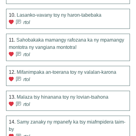
10.
Lasanko-vavany toy ny haron-tabebaka
rtol
11.
Sahobakaka mamangy rafozana ka ny mpamangy
montotra ny vangiana montotra!
rtol
12.
Mifanimpaka an-toerana toy ny valalan-karona
rtol
13.
Malaza tsy hinanana toy ny lovian-tsahona
rtol
14.
Samy zanaky ny mpanefy ka tsy miafmpidera taim-
by