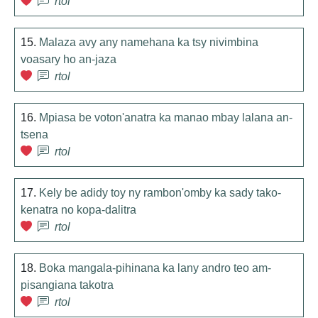
rtol
15.
Malaza avy any namehana ka tsy nivimbina
voasary ho an-jaza
rtol
16.
Mpiasa be voton'anatra ka manao mbay lalana an-
tsena
rtol
17.
Kely be adidy toy ny rambon'omby ka sady tako-
kenatra no kopa-dalitra
rtol
18.
Boka mangala-pihinana ka lany andro teo am-
pisangiana takotra
rtol