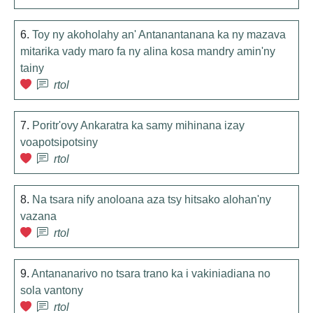
6.
Toy ny akoholahy an' Antanantanana ka ny mazava
mitarika vady maro fa ny alina kosa mandry amin'ny
tainy
rtol
7.
Poritr'ovy Ankaratra ka samy mihinana izay
voapotsipotsiny
rtol
8.
Na tsara nify anoloana aza tsy hitsako alohan'ny
vazana
rtol
9.
Antananarivo no tsara trano ka i vakiniadiana no
sola vantony
rtol