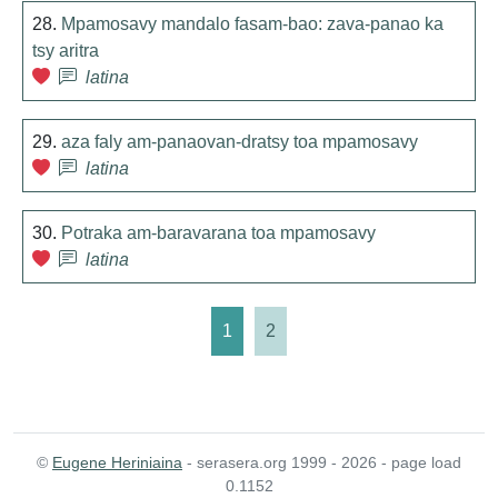
28.
Mpamosavy mandalo fasam-bao: zava-panao ka
tsy aritra
latina
29.
aza faly am-panaovan-dratsy toa mpamosavy
latina
30.
Potraka am-baravarana toa mpamosavy
latina
1
2
©
Eugene Heriniaina
- serasera.org 1999 - 2026 - page load
0.1152