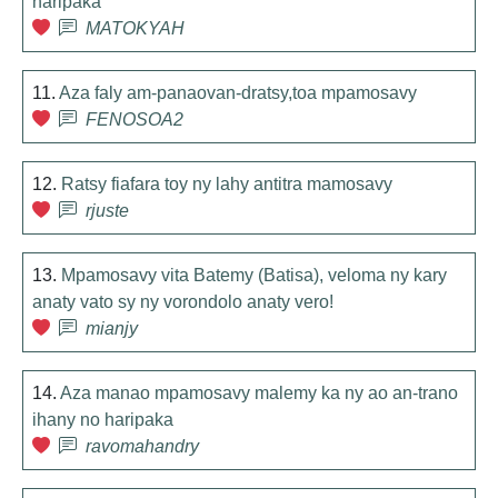
haripaka
MATOKYAH
11.
Aza faly am-panaovan-dratsy,toa mpamosavy
FENOSOA2
12.
Ratsy fiafara toy ny lahy antitra mamosavy
rjuste
13.
Mpamosavy vita Batemy (Batisa), veloma ny kary
anaty vato sy ny vorondolo anaty vero!
mianjy
14.
Aza manao mpamosavy malemy ka ny ao an-trano
ihany no haripaka
ravomahandry