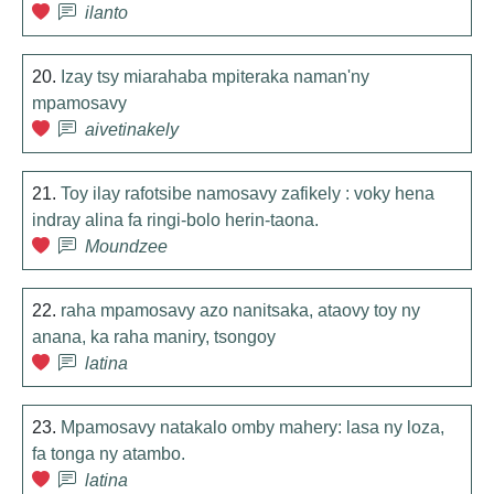
ilanto
20.
Izay tsy miarahaba mpiteraka naman'ny
mpamosavy
aivetinakely
21.
Toy ilay rafotsibe namosavy zafikely : voky hena
indray alina fa ringi-bolo herin-taona.
Moundzee
22.
raha mpamosavy azo nanitsaka, ataovy toy ny
anana, ka raha maniry, tsongoy
latina
23.
Mpamosavy natakalo omby mahery: lasa ny loza,
fa tonga ny atambo.
latina