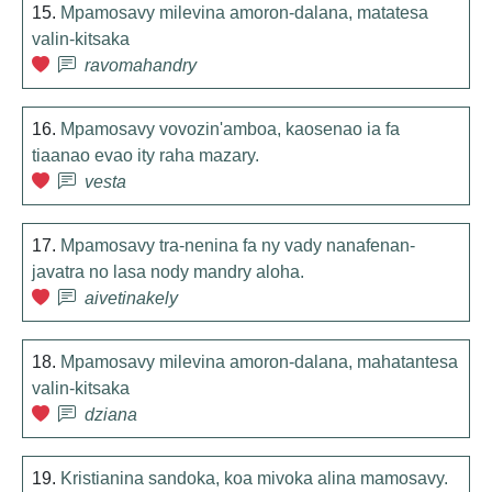
15.
Mpamosavy milevina amoron-dalana, matatesa
valin-kitsaka
ravomahandry
16.
Mpamosavy vovozin'amboa, kaosenao ia fa
tiaanao evao ity raha mazary.
vesta
17.
Mpamosavy tra-nenina fa ny vady nanafenan-
javatra no lasa nody mandry aloha.
aivetinakely
18.
Mpamosavy milevina amoron-dalana, mahatantesa
valin-kitsaka
dziana
19.
Kristianina sandoka, koa mivoka alina mamosavy.